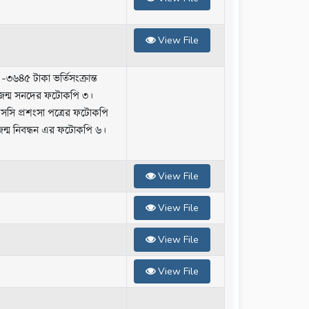
View File
 -৩৬৪৫ টাকা ভর্তিসংক্রান্ত
।জন্ম সনদের ফটোকপি ৩।
সসি প্রশংসা পত্রের ফটোকপি
্ম নিবন্ধন এর ফটোকপি ৬।
View File
View File
View File
View File