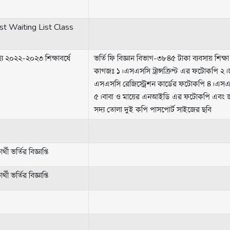
t Waiting List Class
্য ২০২২-২০২৩ শিক্ষাবর্ষে
ভর্তি ফি বিজ্ঞান বিভাগ-৩৮৪৫ টাকা ব্যবসায় শিক্ষা
কাগজঃ ১।এসএসসি ট্রান্সক্রিপ্ট এর ফটোকপি ২
এসএসসি রেজিস্ট্রেশন কার্ডের ফটোকপি ৪।এসএ
৫।বাবা ও মায়ের এনআইডি এর ফটোকপি এবং জন
সদ্য তোলা দুই কপি পাসপোর্ট সাইজের ছবি
থী ভর্তির বিজ্ঞাপ্তি
থী ভর্তির বিজ্ঞাপ্তি