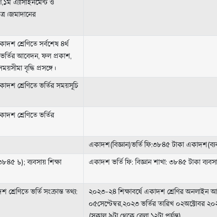
গ,১ম এ্যাসাইনমেন্ট ও
পত্র।জমাদানের
াদশ শ্রেণিতে সর্বশেষ ৪র্থ
 ভর্তির আবেদন, ফল প্রকাশ,
য়সীমা বৃদ্ধি প্রসঙ্গে।
াদশ শ্রেণিতে ভর্তির সময়সূচি
াদশ শ্রেণিতে ভর্তির
একাদশ(বিজ্ঞান)ভর্তি ফি:৩৮৪৫ টাকা একাদশ(ব‍্যব
৮৪৫ ৳); ব‍্যবসায় শিক্ষা
একাদশ ভর্তি ফি: বিজ্ঞান শাখা: ৩৮৪৫ টাকা ব‍্যবস
্রেণিতে ভর্তি সংক্রান্ত তথ‍্য:
২০২৩-২৪ শিক্ষাবর্ষে একাদশ শ্রেণির অনলাইন
০৫সেপ্টেম্বর,২০২৩ ভর্তির তারিখ ০২অক্টোবর ২
(সকাল ৯টা থেকে বেলা ১২টা পর্যন্ত)