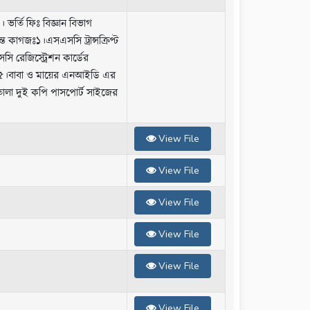
 ভর্তি ফিঃ বিজ্ঞান বিভাগ
্ত কাগজঃ১।এসএসসি ট্রান্সক্রিপ্ট
রেজিস্ট্রেশন কার্ডের
৫।বাবা ও মায়ের এনআইডি এর
োলা দুই কপি পাসপোর্ট সাইজের
View File
View File
View File
View File
View File
View File