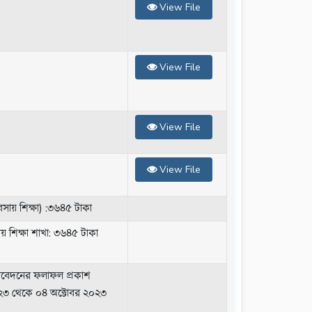
View File
View File
View File
View File
সায় শিক্ষা) :৩৬৪৫ টাকা
ায় শিক্ষা শাখা: ৩৬৪৫ টাকা
 আবেদনের ফলাফল প্রকাশ
০২৩ থেকে ০৪ অক্টোবর ২০২৩