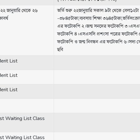
ু ২২ জানুয়ারি থেকে ২৬
ভর্তি শুরু ২২জানুয়ারি সকাল ৯টা থেকে বেলা১২টা ।
াবর্ষ
-৩৮৪৫টাকা,ব্যবসায় শিক্ষা ৩৬৪৫টাকা,ভর্তিসংক্রান
এর ফটোকপি ২।জন্ম সনদের ফটোকপি ৩।এসএসসি 
ফটোকপি ৪।এসএসসি প্রশংসা পত্রের ফটোকপি 
ফটোকপি ও জন্ম নিবন্ধন এর ফটোকপি ৬।সদ্য ত
ছবি
rit List
rit List
rit List
t Waiting List Class
t Waiting List Class